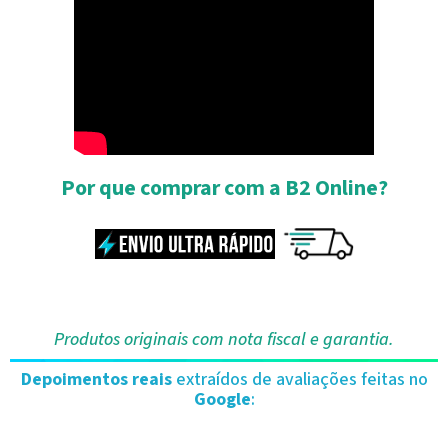
Por que comprar com a B2 Online?
Produtos originais com nota fiscal e garantia.
Depoimentos reais
extraídos de avaliações feitas no
Google
: