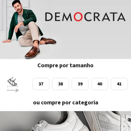
Compre por tamanho
37
38
39
40
41
ou compre por categoria