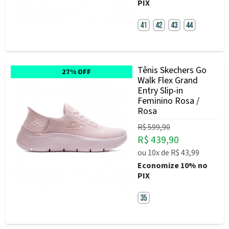
PIX
Tênis Skechers Go
27% OFF
Walk Flex Grand
Entry Slip-in
Feminino Rosa /
Rosa
R$ 599,90
R$ 439,90
ou
10x
de
R$ 43,99
Economize
10%
no
PIX