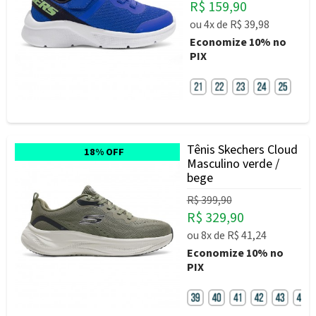
R$ 159,90
ou
4x
de
R$ 39,98
Economize
10%
no
PIX
Tênis Skechers Cloud
18% OFF
Masculino verde /
bege
R$ 399,90
R$ 329,90
ou
8x
de
R$ 41,24
Economize
10%
no
PIX