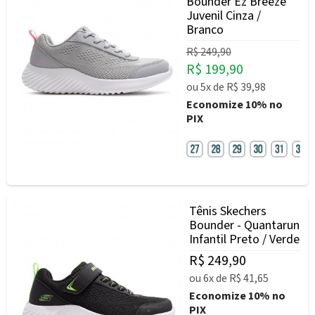
Bounder Ez Breeze
Juvenil Cinza /
Branco
R$ 249,90
R$ 199,90
ou
5x
de
R$ 39,98
Economize
10%
no
PIX
Tênis Skechers
Bounder - Quantarun
Infantil Preto / Verde
R$ 249,90
ou
6x
de
R$ 41,65
Economize
10%
no
PIX