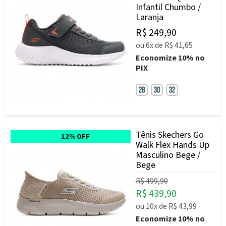
Infantil Chumbo /
Laranja
R$ 249,90
ou
6x
de
R$ 41,65
Economize
10%
no
PIX
Tênis Skechers Go
12% OFF
Walk Flex Hands Up
Masculino Bege /
Bege
R$ 499,90
R$ 439,90
ou
10x
de
R$ 43,99
Economize
10%
no