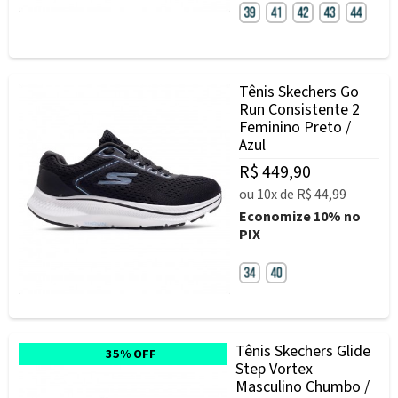
Tênis Skechers Go
Run Consistente 2
Feminino Preto /
Azul
R$ 449,90
ou
10x
de
R$ 44,99
Economize
10%
no
PIX
Tênis Skechers Glide
35% OFF
Step Vortex
Masculino Chumbo /