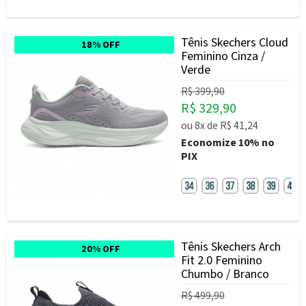
Tênis Skechers Cloud
18% OFF
Feminino Cinza /
Verde
R$ 399,90
R$ 329,90
ou
8x
de
R$ 41,24
Economize
10%
no
PIX
Tênis Skechers Arch
20% OFF
Fit 2.0 Feminino
Chumbo / Branco
R$ 499,90