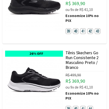
R$ 369,90
ou
9x
de
R$ 41,10
Economize
10%
no
PIX
Tênis Skechers Go
26% OFF
Run Consistente 2
Masculino Preto /
Branco
R$ 499,90
R$ 369,90
ou
9x
de
R$ 41,10
Economize
10%
no
PIX