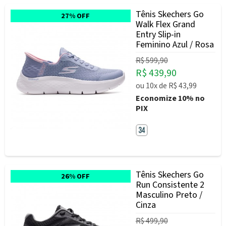
Tênis Skechers Go
27% OFF
Walk Flex Grand
Entry Slip-in
Feminino Azul / Rosa
R$ 599,90
R$ 439,90
ou
10x
de
R$ 43,99
Economize
10%
no
PIX
Tênis Skechers Go
26% OFF
Run Consistente 2
Masculino Preto /
Cinza
R$ 499,90