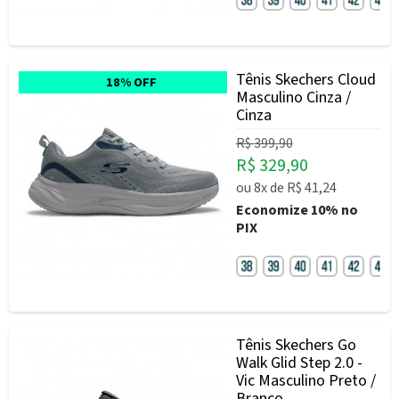
Tênis Skechers Cloud
18% OFF
Masculino Cinza /
Cinza
R$ 399,90
R$ 329,90
ou
8x
de
R$ 41,24
Economize
10%
no
PIX
Tênis Skechers Go
Walk Glid Step 2.0 -
Vic Masculino Preto /
Branco