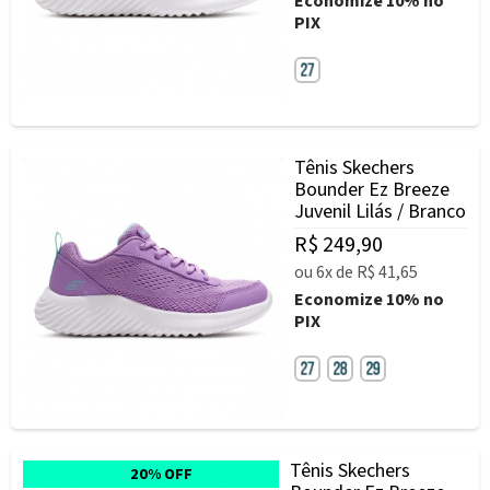
Economize
10%
no
PIX
Tênis Skechers
Bounder Ez Breeze
Juvenil Lilás / Branco
R$ 249,90
ou
6x
de
R$ 41,65
Economize
10%
no
PIX
Tênis Skechers
20% OFF