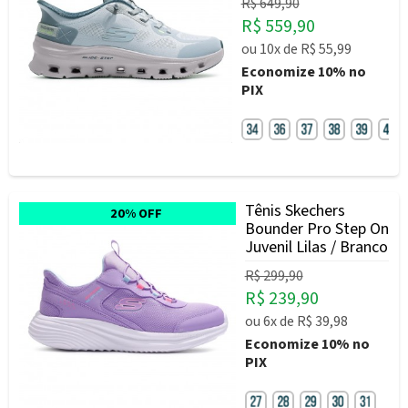
R$ 649,90
R$ 559,90
ou
10x
de
R$ 55,99
Economize
10%
no
PIX
Tênis Skechers
20% OFF
Bounder Pro Step On
Juvenil Lilas / Branco
R$ 299,90
R$ 239,90
ou
6x
de
R$ 39,98
Economize
10%
no
PIX