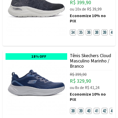
R$ 399,90
ou
10x
de
R$ 39,99
Economize
10%
no
PIX
Tênis Skechers Cloud
18% OFF
Masculino Marinho /
Branco
R$ 399,90
R$ 329,90
ou
8x
de
R$ 41,24
Economize
10%
no
PIX