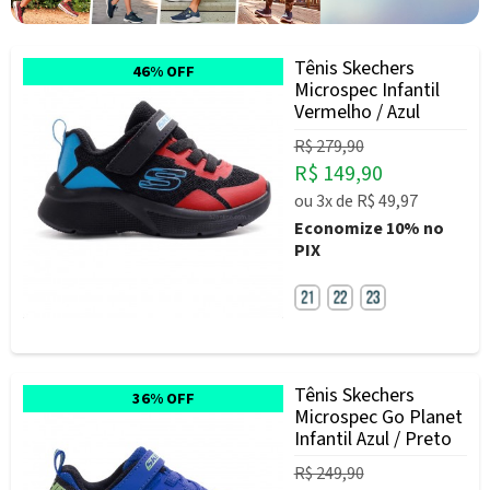
Tênis Skechers
46% OFF
Microspec Infantil
Vermelho / Azul
R$ 279,90
R$ 149,90
ou
3x
de
R$ 49,97
Economize
10%
no
PIX
Tênis Skechers
36% OFF
Microspec Go Planet
Infantil Azul / Preto
R$ 249,90