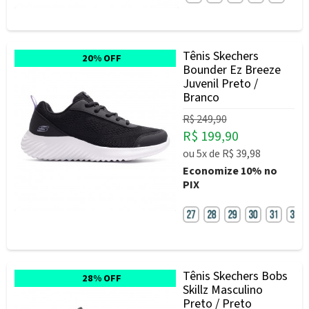
Tênis Skechers
20% OFF
Bounder Ez Breeze
Juvenil Preto /
Branco
R$ 249,90
R$ 199,90
ou
5x
de
R$ 39,98
Economize
10%
no
PIX
Tênis Skechers Bobs
28% OFF
Skillz Masculino
Preto / Preto