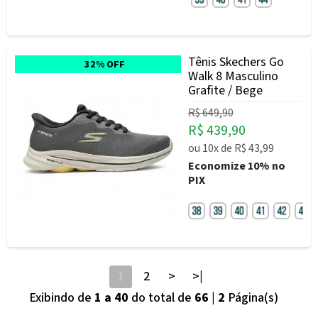
Tênis Skechers Go
32% OFF
Walk 8 Masculino
Grafite / Bege
R$ 649,90
R$ 439,90
ou
10x
de
R$ 43,99
Economize
10%
no
PIX
1
2
>
>|
Exibindo de
1 a 40
do total de
66
|
2
Página(s)