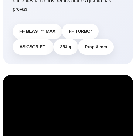
eficientes tanto nos treinos diários quanto nas
provas.
FF BLAST™ MAX
FF TURBO²
ASICSGRIP™
253 g
Drop 8 mm