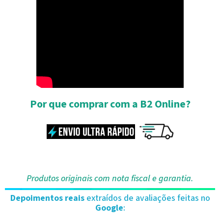
Por que comprar com a B2 Online?
Produtos originais com nota fiscal e garantia.
Depoimentos reais
extraídos de avaliações feitas no
Google
: