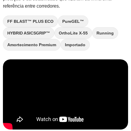
referência entre corredores.
FF BLAST™ PLUS ECO
PureGEL™
HYBRID ASICSGRIP™
OrthoLite X-55
Running
Amortecimento Premium
Importado