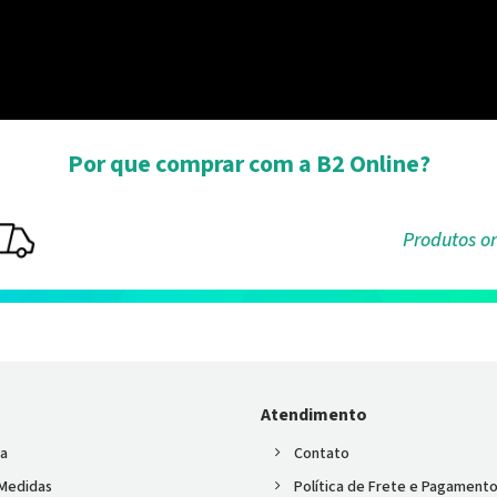
Por que comprar com a B2 Online?
Produtos or
Atendimento
ta
Contato
 Medidas
Política de Frete e Pagament