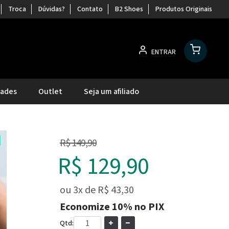
Troca
Dúvidas?
Contato
B2 Shoes
Produtos Originais
ENTRAR
dades
Outlet
Seja um afiliado
R$ 149,90
R$ 129,90
ou
3x
de
R$ 43,30
Economize
10%
no PIX
Qtd: