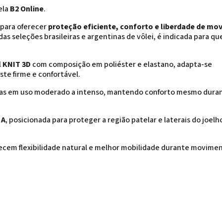
ela
B2 Online
.
 para oferecer
proteção eficiente, conforto e liberdade de m
 das seleções brasileiras e argentinas de vôlei, é indicada para q
l
KNIT 3D
com composição em poliéster e elastano, adapta-se
te firme e confortável.
icas em uso moderado a intenso, mantendo conforto mesmo dura
 A
, posicionada para proteger a região patelar e laterais do joelh
recem flexibilidade natural e melhor mobilidade durante movimen