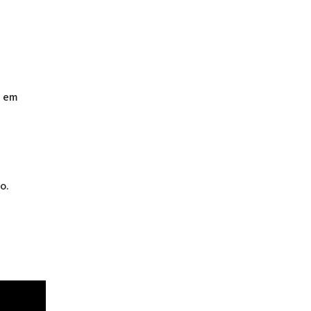
a em
o.