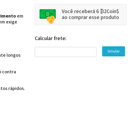
Você receberá 6 ₿2Coin$
ovimento
em
ao comprar esse produto
uem exige
Calcular frete:
nte longos
o contra
tos rápidos.