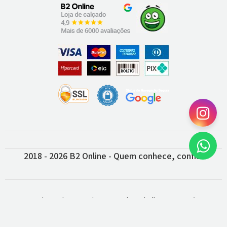
2018 - 2026 B2 Online - Quem conhece, confia!
B2 Comercio On Line De Artigos Esportivos Eireli - 04.749.459/0001-43
Plataforma