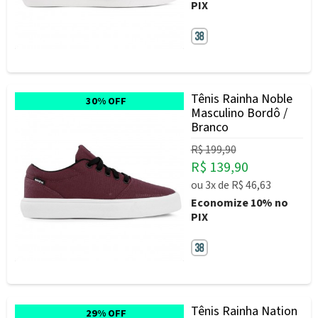
PIX
Tênis Rainha Noble
30% OFF
Masculino Bordô /
Branco
R$ 199,90
R$ 139,90
ou
3x
de
R$ 46,63
Economize
10%
no
PIX
Tênis Rainha Nation
29% OFF