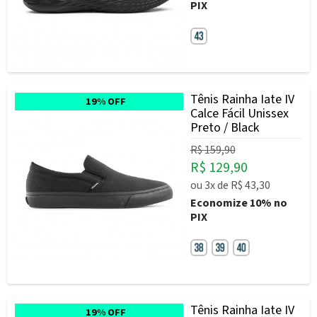
PIX
Tênis Rainha Iate IV
19% OFF
Calce Fácil Unissex
Preto / Black
R$ 159,90
R$ 129,90
ou
3x
de
R$ 43,30
Economize
10%
no
PIX
Tênis Rainha Iate IV
19% OFF