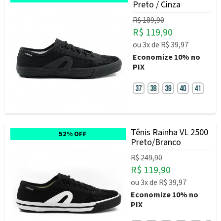
Preto / Cinza
R$ 189,90
R$ 119,90
ou
3x
de
R$ 39,97
Economize
10%
no
PIX
Tênis Rainha VL 2500
52% OFF
Preto/Branco
R$ 249,90
R$ 119,90
ou
3x
de
R$ 39,97
Economize
10%
no
PIX