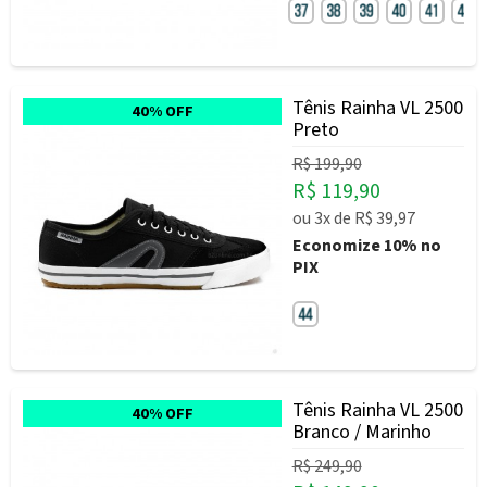
Tênis Rainha VL 2500
40% OFF
Preto
R$ 199,90
R$ 119,90
ou
3x
de
R$ 39,97
Economize
10%
no
PIX
Tênis Rainha VL 2500
40% OFF
Branco / Marinho
R$ 249,90