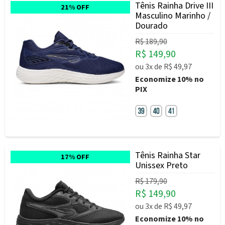
Tênis Rainha Drive III
21% OFF
Masculino Marinho /
Dourado
R$ 189,90
R$ 149,90
ou
3x
de
R$ 49,97
Economize
10%
no
PIX
Tênis Rainha Star
17% OFF
Unissex Preto
R$ 179,90
R$ 149,90
ou
3x
de
R$ 49,97
Economize
10%
no