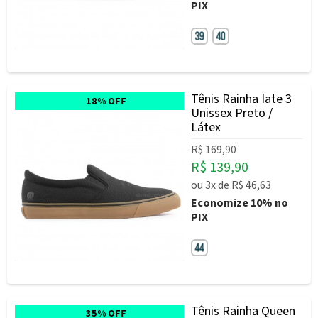
PIX
Tênis Rainha Iate 3
18% OFF
Unissex Preto /
Látex
R$ 169,90
R$ 139,90
ou
3x
de
R$ 46,63
Economize
10%
no
PIX
Tênis Rainha Queen
35% OFF