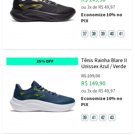
ou
3x
de
R$ 49,97
Economize
10%
no
PIX
Tênis Rainha Blare II
25% OFF
Unissex Azul / Verde
R$ 199,90
R$ 149,90
ou
3x
de
R$ 49,97
Economize
10%
no
PIX