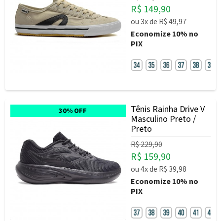
R$ 149,90
ou
3x
de
R$ 49,97
Economize
10%
no
PIX
Tênis Rainha Drive V
30% OFF
Masculino Preto /
Preto
R$ 229,90
R$ 159,90
ou
4x
de
R$ 39,98
Economize
10%
no
PIX