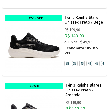
Tênis Rainha Blare II
25% OFF
Unissex Preto / Bege
R$ 199,90
R$ 149,90
ou
3x
de
R$ 49,97
Economize
10%
no
PIX
Tênis Rainha Blare II
25% OFF
Unissex Preto /
Amarelo
R$ 199,90
R$ 149,90