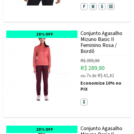
Conjunto Agasalho
28% OFF
Mizuno Basic II
Feminino Rosa /
Bordô
R$ 399,90
R$ 289,90
ou
7x
de
R$ 41,41
Economize
10%
no
PIX
Conjunto Agasalho
28% OFF