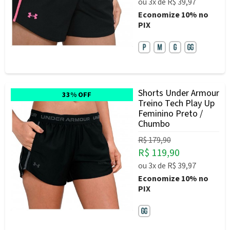
ou
3x
de
R$ 39,97
Economize
10%
no
PIX
Shorts Under Armour
33% OFF
Treino Tech Play Up
Feminino Preto /
Chumbo
R$ 179,90
R$ 119,90
ou
3x
de
R$ 39,97
Economize
10%
no
PIX