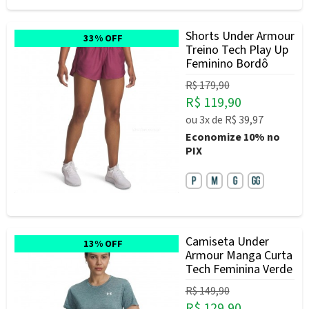
Shorts Under Armour
33% OFF
Treino Tech Play Up
Feminino Bordô
R$ 179,90
R$ 119,90
ou
3x
de
R$ 39,97
Economize
10%
no
PIX
Camiseta Under
13% OFF
Armour Manga Curta
Tech Feminina Verde
R$ 149,90
R$ 129,90