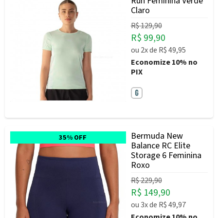
Run Feminina Verde
Claro
R$ 129,90
R$ 99,90
ou
2x
de
R$ 49,95
Economize
10%
no
PIX
Bermuda New
35% OFF
Balance RC Elite
Storage 6 Feminina
Roxo
R$ 229,90
R$ 149,90
ou
3x
de
R$ 49,97
Economize
10%
no