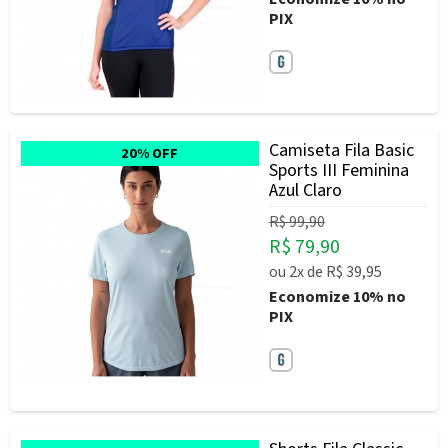
PIX
Camiseta Fila Basic
20% OFF
Sports III Feminina
Azul Claro
R$ 99,90
R$ 79,90
ou
2x
de
R$ 39,95
Economize
10%
no
PIX