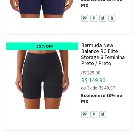
PIX
Bermuda New
35% OFF
Balance RC Elite
Storage 6 Feminina
Preto / Preto
R$ 229,90
R$ 149,90
ou
3x
de
R$ 49,97
Economize
10%
no
PIX