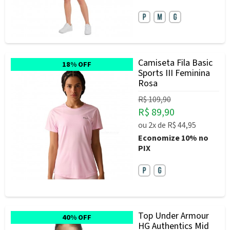
Camiseta Fila Basic
18% OFF
Sports III Feminina
Rosa
R$ 109,90
R$ 89,90
ou
2x
de
R$ 44,95
Economize
10%
no
PIX
Top Under Armour
40% OFF
HG Authentics Mid