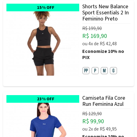
Shorts New Balance
15% OFF
Sport Essentials 2 In
Feminino Preto
R$ 199,90
R$ 169,90
ou
4x
de
R$ 42,48
Economize
10%
no
PIX
Camiseta Fila Core
23% OFF
Run Feminina Azul
R$ 129,90
R$ 99,90
ou
2x
de
R$ 49,95
Economize
10%
no