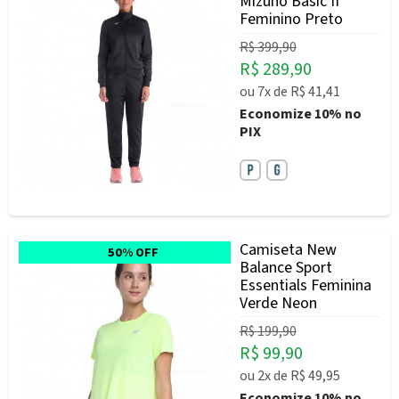
Mizuno Basic II
Feminino Preto
R$ 399,90
R$ 289,90
ou
7x
de
R$ 41,41
Economize
10%
no
PIX
Camiseta New
50% OFF
Balance Sport
Essentials Feminina
Verde Neon
R$ 199,90
R$ 99,90
ou
2x
de
R$ 49,95
Economize
10%
no