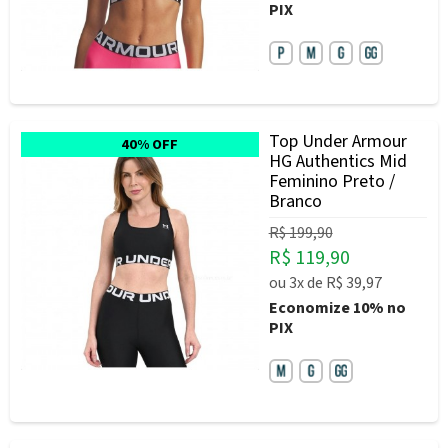
PIX
Top Under Armour
40% OFF
HG Authentics Mid
Feminino Preto /
Branco
R$ 199,90
R$ 119,90
ou
3x
de
R$ 39,97
Economize
10%
no
PIX