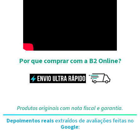
Por que comprar com a B2 Online?
Produtos originais com nota fiscal e garantia.
Depoimentos reais
extraídos de avaliações feitas no
Google
: