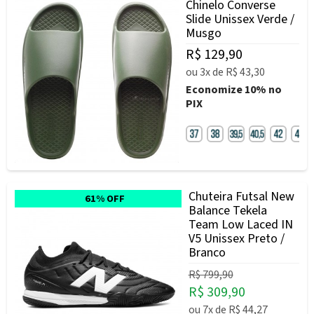
Chinelo Converse
Slide Unissex Verde /
Musgo
R$ 129,90
ou
3x
de
R$ 43,30
Economize
10%
no
PIX
Chuteira Futsal New
61% OFF
Balance Tekela
Team Low Laced IN
V5 Unissex Preto /
Branco
R$ 799,90
R$ 309,90
ou
7x
de
R$ 44,27