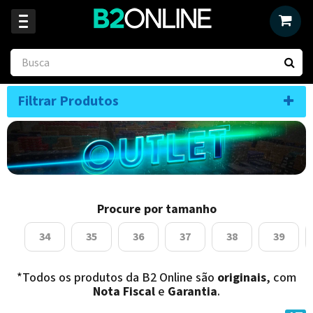
Filtrar Produtos
Procure por tamanho
34
35
36
37
38
39
*Todos os produtos da B2 Online são
originais
, com
Nota Fiscal
e
Garantia
.