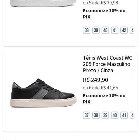
ou
5x
de
R$ 39,98
Economize
10%
no
PIX
Tênis West Coast WC
205 Force Masculino
Preto / Cinza
R$ 249,90
ou
6x
de
R$ 41,65
Economize
10%
no
PIX