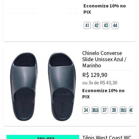
Economize
10%
no
PIX
Chinelo Converse
Slide Unissex Azul /
Marinho
R$ 129,90
ou
3x
de
R$ 43,30
Economize
10%
no
PIX
Tênis West Coast WC
26% OFF