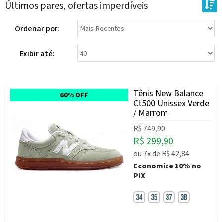
Últimos pares, ofertas imperdíveis
Ordenar por:
Exibir até:
Tênis New Balance
60% OFF
Ct500 Unissex Verde
/ Marrom
R$ 749,90
R$ 299,90
ou
7x
de
R$ 42,84
Economize
10%
no
PIX