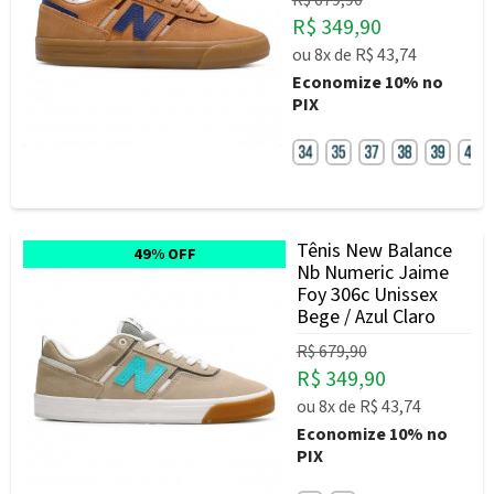
R$ 679,90
R$ 349,90
ou
8x
de
R$ 43,74
Economize
10%
no
PIX
Tênis New Balance
49% OFF
Nb Numeric Jaime
Foy 306c Unissex
Bege / Azul Claro
R$ 679,90
R$ 349,90
ou
8x
de
R$ 43,74
Economize
10%
no
PIX