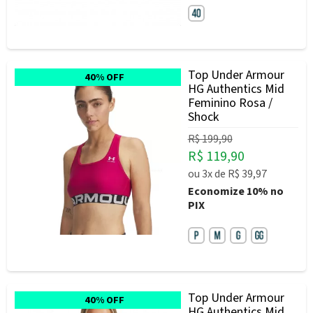
Top Under Armour
40% OFF
HG Authentics Mid
Feminino Rosa /
Shock
R$ 199,90
R$ 119,90
ou
3x
de
R$ 39,97
Economize
10%
no
PIX
Top Under Armour
40% OFF
HG Authentics Mid