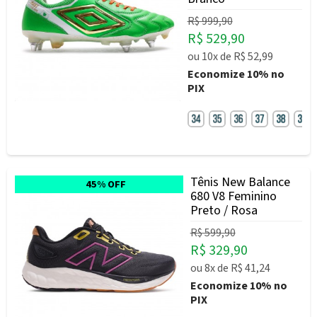
R$ 999,90
R$ 529,90
ou
10x
de
R$ 52,99
Economize
10%
no
PIX
Tênis New Balance
45% OFF
680 V8 Feminino
Preto / Rosa
R$ 599,90
R$ 329,90
ou
8x
de
R$ 41,24
Economize
10%
no
PIX