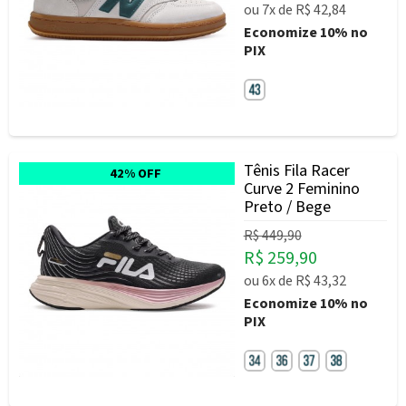
ou
7x
de
R$ 42,84
Economize
10%
no
PIX
Tênis Fila Racer
42% OFF
Curve 2 Feminino
Preto / Bege
R$ 449,90
R$ 259,90
ou
6x
de
R$ 43,32
Economize
10%
no
PIX