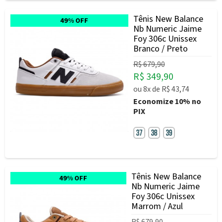
Tênis New Balance
49% OFF
Nb Numeric Jaime
Foy 306c Unissex
Branco / Preto
R$ 679,90
R$ 349,90
ou
8x
de
R$ 43,74
Economize
10%
no
PIX
Tênis New Balance
49% OFF
Nb Numeric Jaime
Foy 306c Unissex
Marrom / Azul