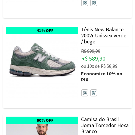
Tênis New Balance
41% OFF
2002r Unissex verde
/ bege
R$ 999,90
R$ 589,90
ou
10x
de
R$ 58,99
Economize
10%
no
PIX
Camisa do Brasil
60% OFF
Joma Torcedor Hexa
Branco