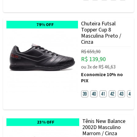
Chuteira Futsal
79% OFF
Topper Cup 8
Masculina Preto /
Cinza
R$ 659,90
R$ 139,90
ou
3x
de
R$ 46,63
Economize
10%
no
PIX
Tênis New Balance
23% OFF
2002D Masculino
Marrom / Cinza