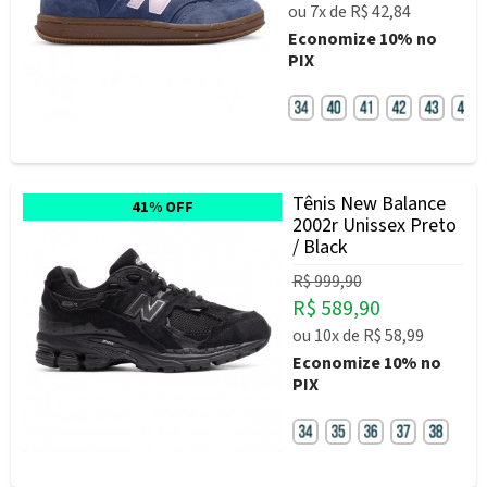
ou
7x
de
R$ 42,84
Economize
10%
no
PIX
Tênis New Balance
41% OFF
2002r Unissex Preto
/ Black
R$ 999,90
R$ 589,90
ou
10x
de
R$ 58,99
Economize
10%
no
PIX