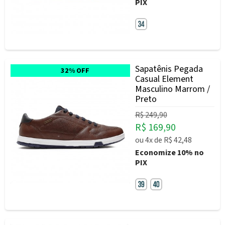
PIX
Sapatênis Pegada
32% OFF
Casual Element
Masculino Marrom /
Preto
R$ 249,90
R$ 169,90
ou
4x
de
R$ 42,48
Economize
10%
no
PIX