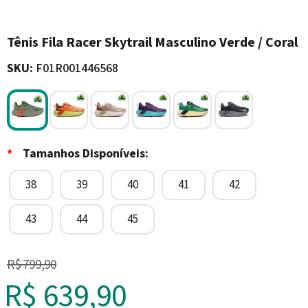
Tênis Fila Racer Skytrail Masculino Verde / Coral
SKU:
F01R001446568
*
Tamanhos Disponíveis:
38
39
40
41
42
43
44
45
R$ 799,90
R$ 639,90