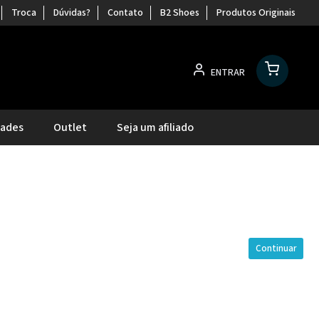
Troca
Dúvidas?
Contato
B2 Shoes
Produtos Originais
ENTRAR
dades
Outlet
Seja um afiliado
Continuar